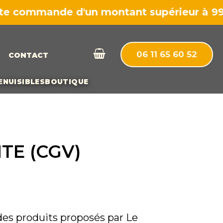
ommande d'un montant supérieur à 99€ une
06 11 65 60 52
CONTACT
E
NUISIBLES
BOUTIQUE
TE (CGV)
des produits proposés par Le