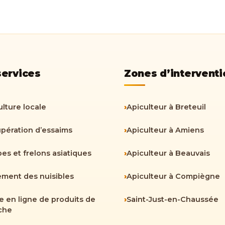
services
Zones d’interventi
lture locale
›
Apiculteur à Breteuil
pération d’essaims
›
Apiculteur à Amiens
es et frelons asiatiques
›
Apiculteur à Beauvais
ement des nuisibles
›
Apiculteur à Compiègne
e en ligne de produits de
›
Saint-Just-en-Chaussée
uche