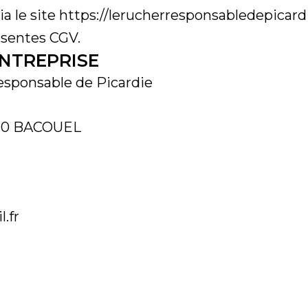
a le site https://lerucherresponsabledepicard
ésentes CGV.
ENTREPRISE
esponsable de Picardie
120 BACOUEL
.fr