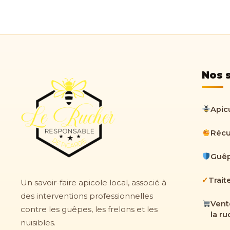
Nos 
Apicu
Récu
Guêp
✓
Trait
Un savoir-faire apicole local, associé à
des interventions professionnelles
Vent
contre les guêpes, les frelons et les
la r
nuisibles.